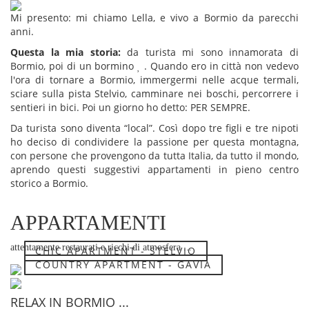
Mi presento: mi chiamo Lella, e vivo a Bormio da parecchi
anni.
Questa la mia storia:
da turista mi sono innamorata di
Bormio, poi di un bormino
. Quando ero in città non vedevo
l'ora di tornare a Bormio, immergermi nelle acque termali,
sciare sulla pista Stelvio, camminare nei boschi, percorrere i
sentieri in bici. Poi un giorno ho detto: PER SEMPRE.
Da turista sono diventa “local”. Così dopo tre figli e tre nipoti
ho deciso di condividere la passione per questa montagna,
con persone che provengono da tutta Italia, da tutto il mondo,
aprendo questi suggestivi appartamenti in pieno centro
storico a Bormio.
APPARTAMENTI
attentamente restaurati e ricchi di atmosfera ...
CHIC APARTMENT - STELVIO
COUNTRY APARTMENT - GAVIA
RELAX IN BORMIO ...