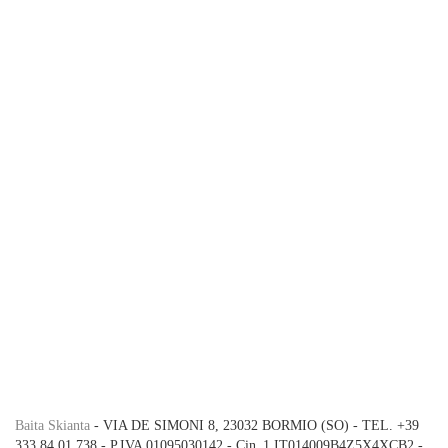
Baita Skianta
- VIA DE SIMONI 8, 23032 BORMIO (SO) - TEL. +39
333 84 01 738 - P.IVA 01095030142 - Cin_1 IT014009B4Z5X4XCB2 -