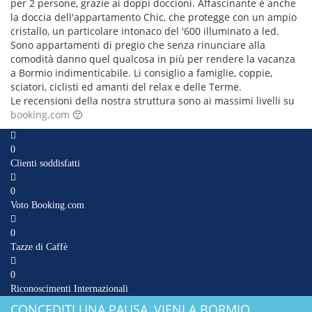
per 2 persone, grazie ai doppi doccioni. Affascinante è anche
la doccia dell'appartamento Chic, che protegge con un ampio
cristallo, un particolare intonaco del '600 illuminato a led.
Sono appartamenti di pregio che senza rinunciare alla
comodità danno quel qualcosa in più per rendere la vacanza
a Bormio indimenticabile. Li consiglio a famiglie, coppie,
sciatori, ciclisti ed amanti del relax e delle Terme.
Le recensioni della nostra struttura sono ai massimi livelli su
booking.com
🙂
0
Clienti soddisfatti
0
Voto Booking.com
0
Tazze di Caffè
0
Riconoscimenti Internazionali
CONCEDITI UNA PAUSA, VIENI A BORMIO ...